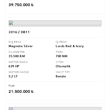
39.750.000 ₺
2016 / DB11
DIŞ RENK
İÇ RENK
Magnetıc Sılver
Lords Red & Ivory
KİLOMETRE
TORK
35.500 KM
700 NM
MOTOR GÜCÜ
VİTES
639 HP
Otomatik
MOTOR HACMİ
YAKIT TİPİ
5.2 LT
Benzin
Fiyat
21.500.000 ₺