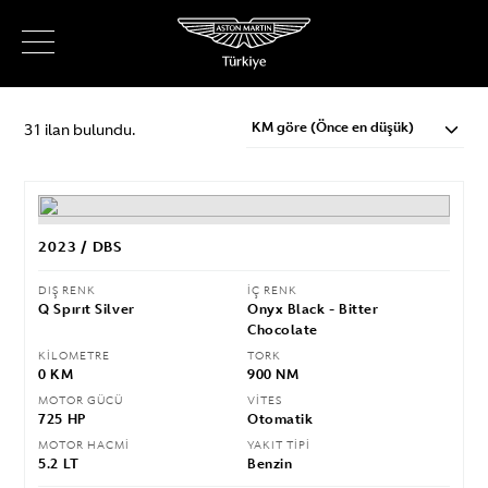
KM göre (Önce en düşük)
31 ilan bulundu.
2023 / DBS
DIŞ RENK
İÇ RENK
Q Spırıt Silver
Onyx Black - Bitter
Chocolate
KİLOMETRE
TORK
0 KM
900 NM
MOTOR GÜCÜ
VİTES
725 HP
Otomatik
MOTOR HACMİ
YAKIT TİPİ
5.2 LT
Benzin