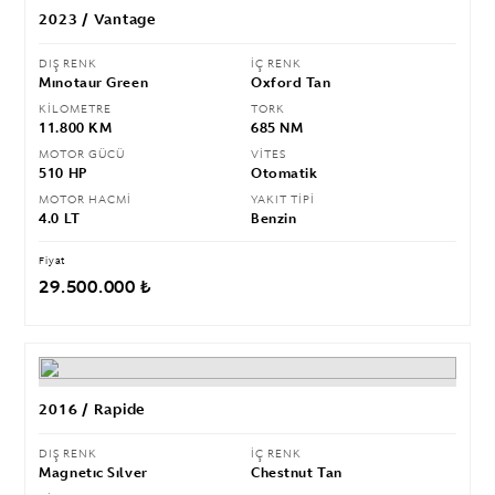
2023 / Vantage
DIŞ RENK
İÇ RENK
Mınotaur Green
Oxford Tan
KİLOMETRE
TORK
11.800 KM
685 NM
MOTOR GÜCÜ
VİTES
510 HP
Otomatik
MOTOR HACMİ
YAKIT TİPİ
4.0 LT
Benzin
Fiyat
29.500.000 ₺
2016 / Rapide
DIŞ RENK
İÇ RENK
Magnetıc Sılver
Chestnut Tan