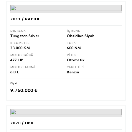
2011 / RAPIDE
DIŞ RENK
İÇ RENK
Tungsten Sılver
Obsidian Siyah
KİLOMETRE
TORK
23.000 KM
600 NM
MOTOR GÜCÜ
VİTES
477 HP
Otomatik
MOTOR HACMİ
YAKIT TİPİ
6.0 LT
Benzin
Fiyat
9.750.000 ₺
2020 / DBX