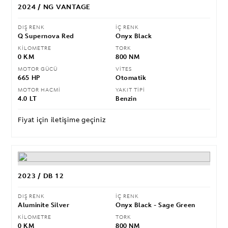
2024 / NG VANTAGE
DIŞ RENK
İÇ RENK
Q Supernova Red
Onyx Black
KİLOMETRE
TORK
0 KM
800 NM
MOTOR GÜCÜ
VİTES
665 HP
Otomatik
MOTOR HACMİ
YAKIT TİPİ
4.0 LT
Benzin
Fiyat için iletişime geçiniz
2023 / DB 12
DIŞ RENK
İÇ RENK
Aluminite Silver
Onyx Black - Sage Green
KİLOMETRE
TORK
0 KM
800 NM