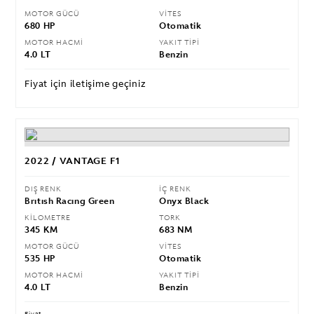
MOTOR GÜCÜ
VİTES
680 HP
Otomatik
MOTOR HACMİ
YAKIT TİPİ
4.0 LT
Benzin
Fiyat için iletişime geçiniz
2022 / VANTAGE F1
DIŞ RENK
İÇ RENK
Brıtısh Racıng Green
Onyx Black
KİLOMETRE
TORK
345 KM
683 NM
MOTOR GÜCÜ
VİTES
535 HP
Otomatik
MOTOR HACMİ
YAKIT TİPİ
4.0 LT
Benzin