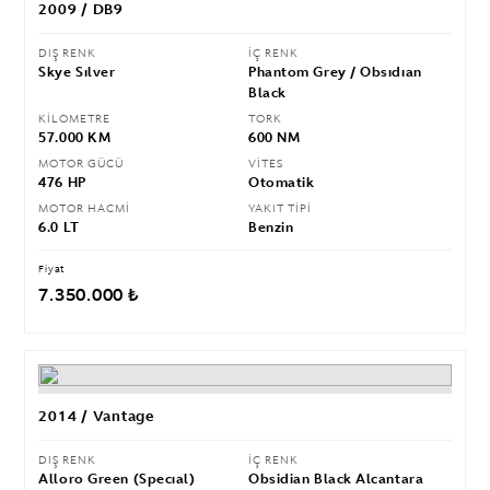
2009 / DB9
DIŞ RENK
İÇ RENK
Skye Sılver
Phantom Grey / Obsıdıan
Black
KİLOMETRE
TORK
57.000 KM
600 NM
MOTOR GÜCÜ
VİTES
476 HP
Otomatik
MOTOR HACMİ
YAKIT TİPİ
6.0 LT
Benzin
Fiyat
7.350.000 ₺
2014 / Vantage
DIŞ RENK
İÇ RENK
Alloro Green (Specıal)
Obsidian Black Alcantara