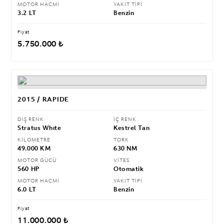
MOTOR HACMİ
YAKIT TİPİ
3.2 LT
Benzin
Fiyat
5.750.000 ₺
2015 / RAPIDE
DIŞ RENK
İÇ RENK
Stratus Whıte
Kestrel Tan
KİLOMETRE
TORK
49.000 KM
630 NM
MOTOR GÜCÜ
VİTES
560 HP
Otomatik
MOTOR HACMİ
YAKIT TİPİ
6.0 LT
Benzin
Fiyat
11.000.000 ₺