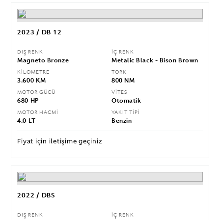
2023 / DB 12
DIŞ RENK
İÇ RENK
Magneto Bronze
Metalic Black - Bison Brown
KİLOMETRE
TORK
3.600 KM
800 NM
MOTOR GÜCÜ
VİTES
680 HP
Otomatik
MOTOR HACMİ
YAKIT TİPİ
4.0 LT
Benzin
Fiyat için iletişime geçiniz
2022 / DBS
DIŞ RENK
İÇ RENK