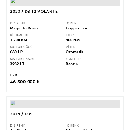
2023 / DB 12 VOLANTE
DIŞ RENK
İÇ RENK
Magneto Bronze
Copper Tan
KİLOMETRE
TORK
1.200 KM
800 NM
MOTOR GÜCÜ
VİTES
680 HP
Otomatik
MOTOR HACMİ
YAKIT TİPİ
3982 LT
Benzin
Fiyat
46.500.000 ₺
2019 / DBS
DIŞ RENK
İÇ RENK