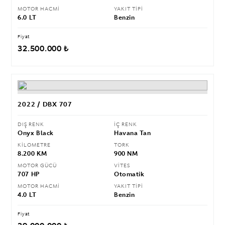
MOTOR HACMİ
YAKIT TİPİ
6.0 LT
Benzin
Fiyat
32.500.000 ₺
2022 / DBX 707
DIŞ RENK
İÇ RENK
Onyx Black
Havana Tan
KİLOMETRE
TORK
8.200 KM
900 NM
MOTOR GÜCÜ
VİTES
707 HP
Otomatik
MOTOR HACMİ
YAKIT TİPİ
4.0 LT
Benzin
Fiyat