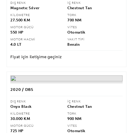
DIŞ RENK
İÇ RENK
Magnetıc Sılver
Chestnut Tan
KİLOMETRE
TORK
27.500 KM
700 NM
MOTOR GÜCÜ
VİTES
550 HP
Otomatik
MOTOR HACMİ
YAKIT TİPİ
4.0 LT
Benzin
Fiyat için iletişime geçiniz
2020 / DBS
DIŞ RENK
İÇ RENK
Onyx Black
Chestnut Tan
KİLOMETRE
TORK
30.000 KM
900 NM
MOTOR GÜCÜ
VİTES
725 HP
Otomatik