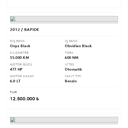
2012 / RAPIDE
DIŞ RENK
İÇ RENK
Onyx Black
Obsidian Black
KİLOMETRE
TORK
55.000 KM
600 NM
MOTOR GÜCÜ
VİTES
477 HP
Otomatik
MOTOR HACMİ
YAKIT TİPİ
6.0 LT
Benzin
Fiyat
12.500.000 ₺