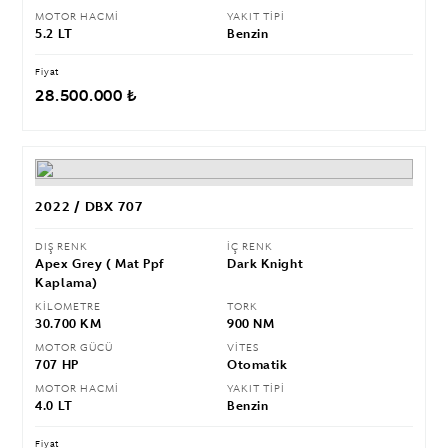
MOTOR HACMİ
YAKIT TİPİ
5.2 LT
Benzin
Fiyat
28.500.000 ₺
2022 / DBX 707
DIŞ RENK
İÇ RENK
Apex Grey ( Mat Ppf
Dark Knight
Kaplama)
KİLOMETRE
TORK
30.700 KM
900 NM
MOTOR GÜCÜ
VİTES
707 HP
Otomatik
MOTOR HACMİ
YAKIT TİPİ
4.0 LT
Benzin
Fiyat