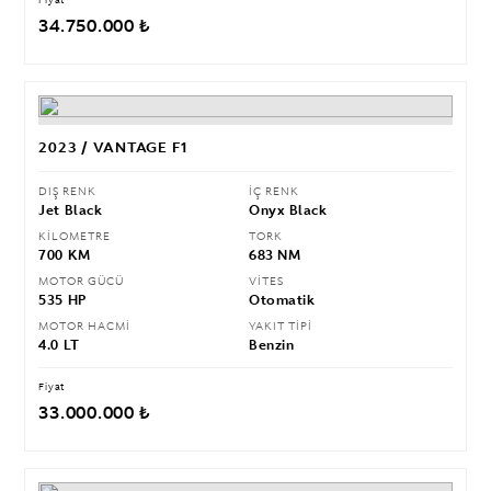
Fiyat
34.750.000 ₺
2023 / VANTAGE F1
DIŞ RENK
İÇ RENK
Jet Black
Onyx Black
KİLOMETRE
TORK
700 KM
683 NM
MOTOR GÜCÜ
VİTES
535 HP
Otomatik
MOTOR HACMİ
YAKIT TİPİ
4.0 LT
Benzin
Fiyat
33.000.000 ₺