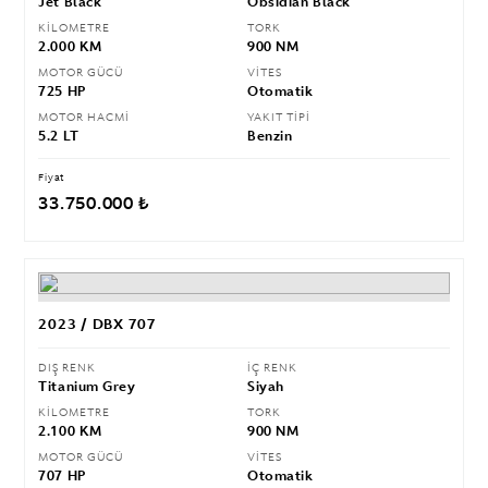
Jet Black
Obsıdıan Black
KİLOMETRE
TORK
2.000 KM
900 NM
MOTOR GÜCÜ
VİTES
725 HP
Otomatik
MOTOR HACMİ
YAKIT TİPİ
5.2 LT
Benzin
Fiyat
33.750.000 ₺
2023 / DBX 707
DIŞ RENK
İÇ RENK
Titanium Grey
Siyah
KİLOMETRE
TORK
2.100 KM
900 NM
MOTOR GÜCÜ
VİTES
707 HP
Otomatik