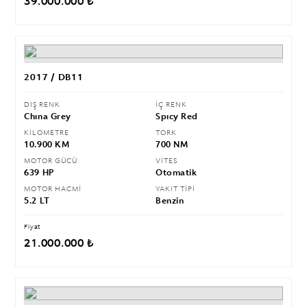
39.000.000 ₺
2017 / DB11
DIŞ RENK
İÇ RENK
Chına Grey
Spıcy Red
KİLOMETRE
TORK
10.900 KM
700 NM
MOTOR GÜCÜ
VİTES
639 HP
Otomatik
MOTOR HACMİ
YAKIT TİPİ
5.2 LT
Benzin
Fiyat
21.000.000 ₺