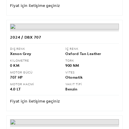
Fiyat için iletişime geçiniz
2024 / DBX 707
DIŞ RENK
İÇ RENK
Xenon Grey
Oxford Tan Leather
KİLOMETRE
TORK
0 KM
900 NM
MOTOR GÜCÜ
VİTES
707 HP
Otomatik
MOTOR HACMİ
YAKIT TİPİ
4.0 LT
Benzin
Fiyat için iletişime geçiniz