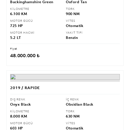
Buckinghamshire Green
Oxford Tan
KİLOMETRE
TORK
6.100 KM
900 NM
MOTOR GÜCÜ
VİTES
725 HP
Otomatik
MOTOR HACMİ
YAKIT TİPİ
5.2 LT
Benzin
Fiyat
48.000.000 ₺
2019 / RAPIDE
DIŞ RENK
İÇ RENK
Onyx Black
Obsidian Black
KİLOMETRE
TORK
8.000 KM
630 NM
MOTOR GÜCÜ
VİTES
603 HP
Otomatik