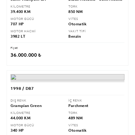
KİLOMETRE
TORK
39.400 KM
850 NM
MOTOR GÜCÜ
VİTES
707 HP
Otomatik
MOTOR HACMİ
YAKIT TİPİ
3982 LT
Benzin
Fiyat
36.000.000 ₺
1998 / DB7
DIŞ RENK
İÇ RENK
Grampian Green
Parchment
KİLOMETRE
TORK
44.000 KM
489 NM
MOTOR GÜCÜ
VİTES
340 HP
Otomatik