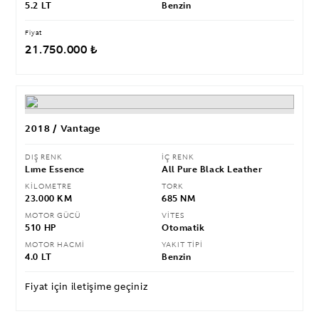
5.2 LT
Benzin
Fiyat
21.750.000 ₺
2018 / Vantage
DIŞ RENK
İÇ RENK
Lıme Essence
All Pure Black Leather
KİLOMETRE
TORK
23.000 KM
685 NM
MOTOR GÜCÜ
VİTES
510 HP
Otomatik
MOTOR HACMİ
YAKIT TİPİ
4.0 LT
Benzin
Fiyat için iletişime geçiniz