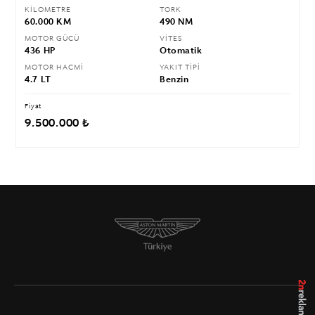
KİLOMETRE
TORK
60.000 KM
490 NM
MOTOR GÜCÜ
VİTES
436 HP
Otomatik
MOTOR HACMİ
YAKIT TİPİ
4.7 LT
Benzin
Fiyat
9.500.000 ₺