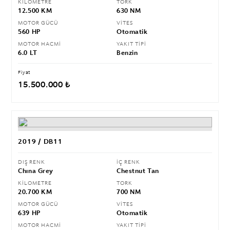
KİLOMETRE
TORK
12.500 KM
630 NM
MOTOR GÜCÜ
VİTES
560 HP
Otomatik
MOTOR HACMİ
YAKIT TİPİ
6.0 LT
Benzin
Fiyat
15.500.000 ₺
2019 / DB11
DIŞ RENK
İÇ RENK
Chına Grey
Chestnut Tan
KİLOMETRE
TORK
20.700 KM
700 NM
MOTOR GÜCÜ
VİTES
639 HP
Otomatik
MOTOR HACMİ
YAKIT TİPİ