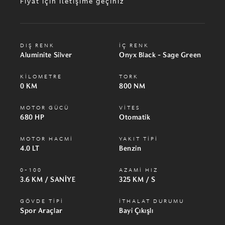
Fiyat için iletişime geçiniz
DIŞ RENK
İÇ RENK
Aluminite Silver
Onyx Black - Sage Green
KİLOMETRE
TORK
0 KM
800 NM
MOTOR GÜCÜ
VİTES
680 HP
Otomatik
MOTOR HACMİ
YAKIT TİPİ
4.0 LT
Benzin
0-100
AZAMİ HIZ
3.6 KM / SANİYE
325 KM / S
GÖVDE TİPİ
İTHALAT DURUMU
Spor Araçlar
Bayi Çıkışlı