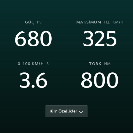
GÜÇ
MAKSİMUM HIZ
PS
KM/H
680
325
0-100 KM/H
TORK
S
NM
3.6
800
Tüm Özellikler