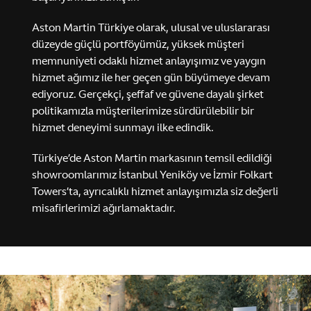
Aston Martin Türkiye olarak, ulusal ve uluslararası
düzeyde güçlü portföyümüz, yüksek müşteri
memnuniyeti odaklı hizmet anlayışımız ve yaygın
hizmet ağımız ile her geçen gün büyümeye devam
ediyoruz. Gerçekçi, şeffaf ve güvene dayalı şirket
politikamızla müşterilerimize sürdürülebilir bir
MASTERY. DRIVEN.
hizmet deneyimi sunmayı ilke edindik.
Valhalla
Türkiye’de Aston Martin markasının temsil edildiği
showroomlarımız İstanbul Yeniköy ve İzmir Folkart
Towers’ta, ayrıcalıklı hizmet anlayışımızla siz değerli
Keşfet
Konfigüre Et
misafirlerimizi ağırlamaktadır.